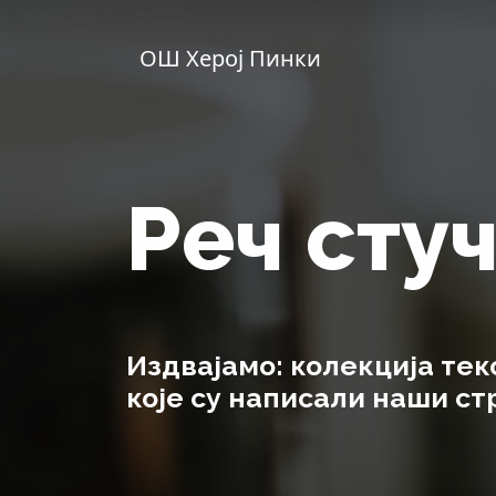
ОШ Херој Пинки
Реч сту
Издвајамо: колекција тек
које су написали наши с