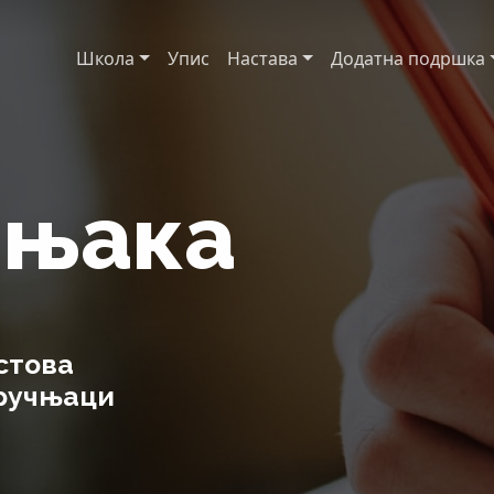
Школа
Упис
Настава
Додатна подршка
чњака
стова
тручњаци